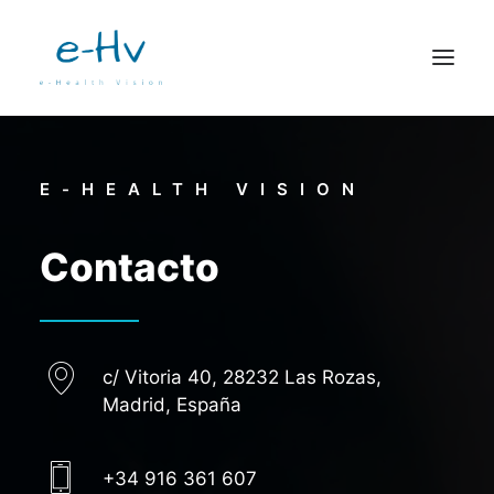
TELEMEDICINA
E-HEALTH VISION
RETINOPATÍA DIABÉTICA
OJO SECO
Contacto
VIVIOR
ZOCULAR
CONTACTO
c/ Vitoria 40, 28232 Las Rozas,
Madrid, España
+34 916 361 607